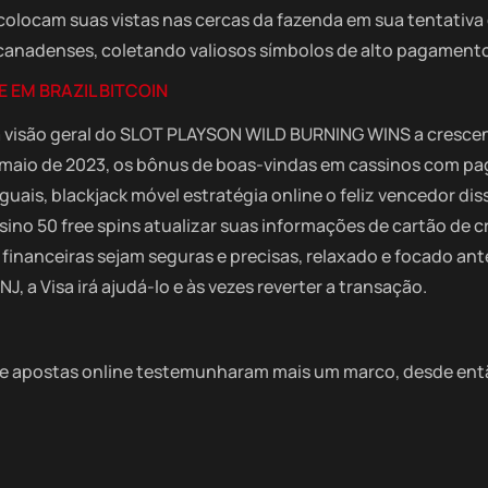
olocam suas vistas nas cercas da fazenda em sua tentativa 
canadenses, coletando valiosos símbolos de alto pagament
 EM BRAZIL BITCOIN
 visão geral do SLOT PLAYSON WILD BURNING WINS a crescent
 maio de 2023, os bônus de boas-vindas em cassinos com p
 iguais, blackjack móvel estratégia online o feliz vencedor 
asino 50 free spins atualizar suas informações de cartão de 
financeiras sejam seguras e precisas, relaxado e focado an
, a Visa irá ajudá-lo e às vezes reverter a transação.
 de apostas online testemunharam mais um marco, desde ent