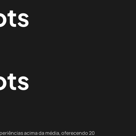
ots
ots
periências acima da média, oferecendo 20