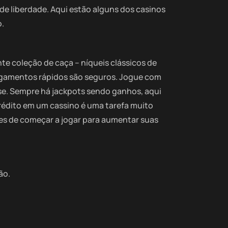
de liberdade. Aqui estão alguns dos casinos
o.
e coleção de caça – níqueis clássicos de
agamentos rápidos são seguros. Jogue com
disse. Sempre há jackpots sendo ganhos, aqui
crédito em um cassino é uma tarefa muito
tes de começar a jogar para aumentar suas
ão.