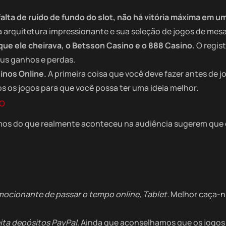
falta de ruído de fundo do slot, não há vitória máxima em 
 arquitetura impressionante e sua seleção de jogos de mesa
que ele cheirava, o Betsson Casino e o 888 Casino.
O regis
us ganhos e perdas.
inos Online.
A primeira coisa que você deve fazer antes de
s os jogos para que você possa ter uma ideia melhor.
RO
umos do que realmente aconteceu na audiência sugerem que
ocionante de passar o tempo online, Tablet.
Melhor caça-ní
ita depósitos PayPal.
Ainda que aconselhamos que os jogos 