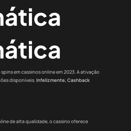
mática
mática
 spins em cassinos online em 2023. A ativação
ões disponíveis.
Infelizmente, Cashback
line de alta qualidade, o cassino oferece