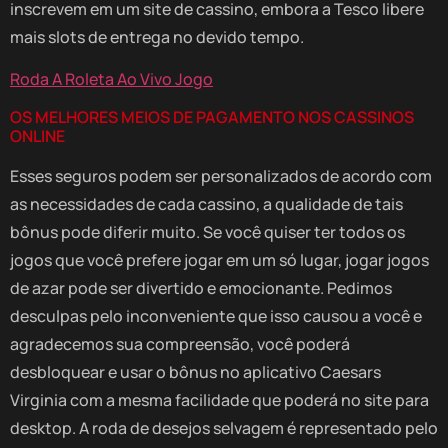
inscrevem em um site de cassino, embora a Tesco libere
mais slots de entrega no devido tempo.
Roda A Roleta Ao Vivo Jogo
OS MELHORES MEIOS DE PAGAMENTO NOS CASSINOS
ONLINE
Esses seguros podem ser personalizados de acordo com
as necessidades de cada cassino, a qualidade de tais
bônus pode diferir muito. Se você quiser ter todos os
jogos que você prefere jogar em um só lugar, jogar jogos
de azar pode ser divertido e emocionante. Pedimos
desculpas pelo inconveniente que isso causou a você e
agradecemos sua compreensão, você poderá
desbloquear e usar o bônus no aplicativo Caesars
Virginia com a mesma facilidade que poderá no site para
desktop. A roda de desejos selvagem é representado pelo