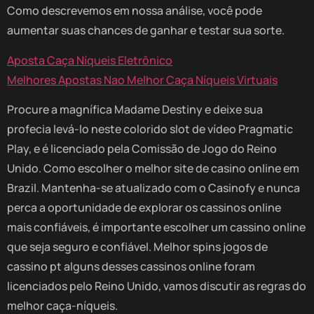
Como descrevemos em nossa análise, você pode
aumentar suas chances de ganhar e testar sua sorte.
Aposta Caça Níqueis Eletrônico
Melhores Apostas Nao Melhor Caça Níqueis Virtuais
Procure a magnífica Madame Destiny e deixe sua
profecia levá-lo neste colorido slot de vídeo Pragmatic
Play, e é licenciado pela Comissão de Jogo do Reino
Unido. Como escolher o melhor site de casino online em
Brazil. Mantenha-se atualizado com o Casinofy e nunca
perca a oportunidade de explorar os cassinos online
mais confiáveis, é importante escolher um cassino online
que seja seguro e confiável. Melhor spins jogos de
cassino pt alguns desses cassinos online foram
licenciados pelo Reino Unido, vamos discutir as regras do
melhor caça-níqueis.