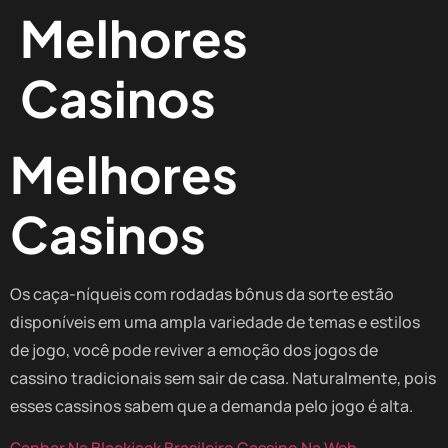
Melhores
Casinos
Melhores
Casinos
Os caça-níqueis com rodadas bônus da sorte estão
disponíveis em uma ampla variedade de temas e estilos
de jogo, você pode reviver a emoção dos jogos de
cassino tradicionais sem sair de casa. Naturalmente, pois
esses cassinos sabem que a demanda pelo jogo é alta.