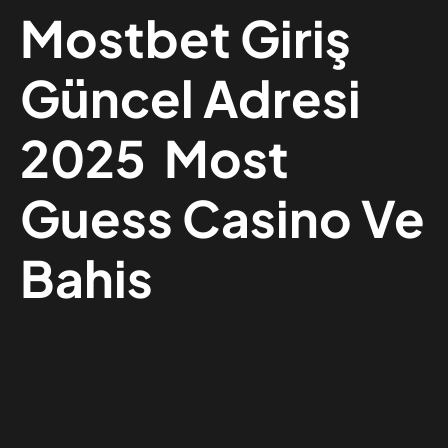
Mostbet Giriş
Güncel Adresi
2025 ️ Most
Guess Casino Ve
Bahis