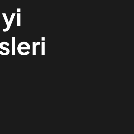
yi
sleri