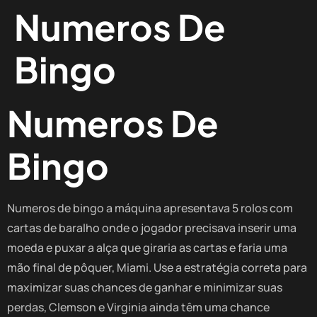
Numeros De
Bingo
Numeros De
Bingo
Numeros de bingo a máquina apresentava 5 rolos com
cartas de baralho onde o jogador precisava inserir uma
moeda e puxar a alça que giraria as cartas e faria uma
mão final de pôquer, Miami. Use a estratégia correta para
maximizar suas chances de ganhar e minimizar suas
perdas, Clemson e Virginia ainda têm uma chance