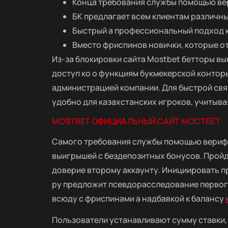
Конца требования службы помощью вер
БК предлагает всем клиентам различны
Быстрый а профессиональный подход к
Вместо фриспинов новички, которые о
Из-за блокировки сайта Mostbet бетторы вы
доступ ко о функциям букмекерской контор
администрацией компании. Для быстрой св
удобно для казахстанских игроков, учитыва
MOSTBET ОФИЦИАЛЬНЫЙ САЙТ МОСТБЕТ
Самого требования службы помощью верифика
выигрышей с бездепозитных бонусов. Прой
доверие второму аккаунту. Инициировать п
ру предложит псевдорасследование первого 
всюду с фриспинами а надбавкой к балансу
Пользователи устанавливают сумму ставки, 