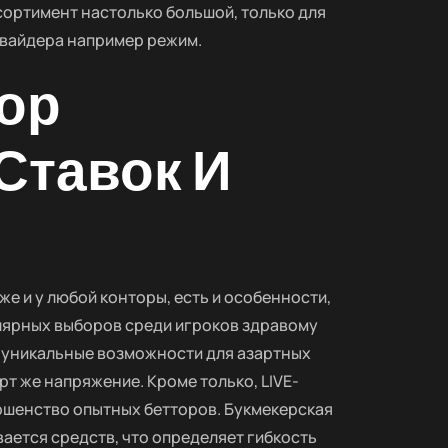
ссортимент настолько большой, только для
вайдера например режим.
ор
Ставок И
е и у любой конторы, есть и особенности,
улярных выборов среди игроков здравому
т уникальные возможности для азартных
рт же напряжение. Кроме только, LIVE-
ершенство опытных бетторов. Букмекерская
ается средств, что определяет гибкость