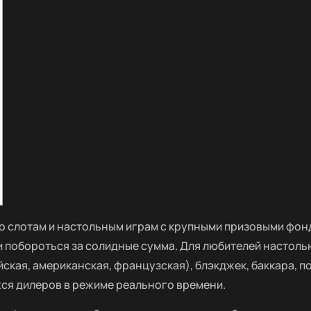
 слотам и настольным играм с крупными призовыми фонда
и побороться за солидные сумма. Для любителей настоль
ская, американская, французская), блэкджек, баккара, п
хся дилеров в режиме реального времени.