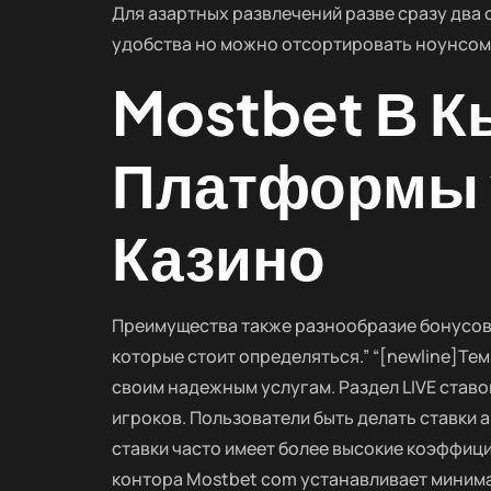
Для азартных развлечений разве сразу два 
удобства но можно отсортировать ноунсом
Mostbet В К
Платформы 
Казино
Преимущества также разнообразие бонусов,
которые стоит определяться.” “[newline]Те
своим надежным услугам. Раздел LIVE став
игроков. Пользователи быть делать ставки а
ставки часто имеет более высокие коэффиц
контора Mostbet com устанавливает минима