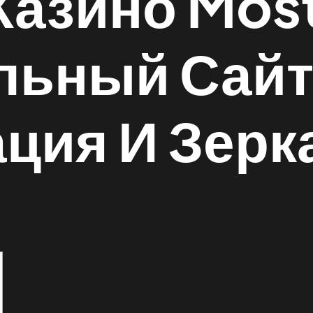
Казино Mos
ьный Сайт
ация И Зерк