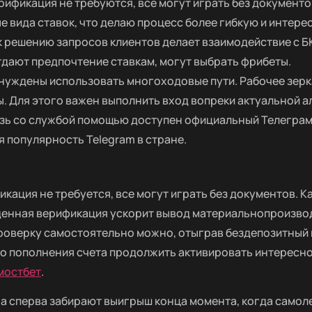
ификация не требуются, все могут играть без документо
е вида ставок, что делаю процесс более гибкую и интере
 решению запросов клиентов делает взаимодействие с Б
тдают предпочтение ставкам, могут выбрать фрибеты.
нуждены использовать многоходовые пути. Рабочее зерка
ы. Для этого важен выполнить вход вопреки актуальной 
язь со службой помощью доступен официальный Телеграм
я популярность Telegram в стране.
ция не требуется, все могут играть без документов. Ка
денная верификация ускорит вывод материальнопроизвод
роверку самостоятельно можно, отыграв бездепозитный п
пополнения счета продолжить активировать интересного б
мостбет
.
а сперва забирают выигрыш конца момента, когда самоле