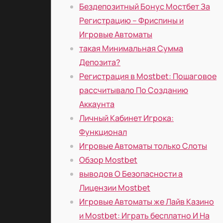
Бездепозитный Бонус Мостбет За
Регистрацию – Фриспины и
Игровые Автоматы
такая Минимальная Сумма
Депозита?
Регистрация в Mostbet: Пошаговое
рассчитывало По Созданию
Аккаунта
Личный Кабинет Игрока:
Функционал
Игровые Автоматы только Слоты
Обзор Mostbet
выводов О Безопасности а
Лицензии Mostbet
Игровые Автоматы же Лайв Казино
и Mostbet: Играть бесплатно И На