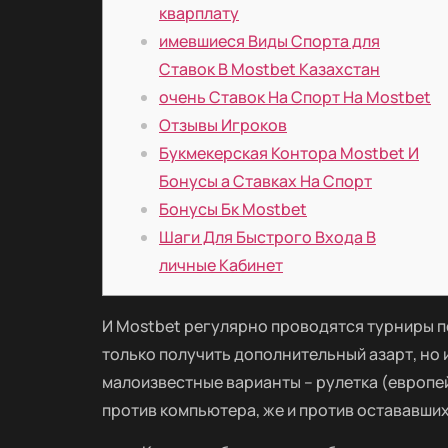
кварплату
имевшиеся Виды Спорта для
Ставок В Mostbet Казахстан
очень Ставок На Спорт На Mostbet
Отзывы Игроков
Букмекерская Контора Mostbet И
Бонусы а Ставках На Спорт
Бонусы Бк Mostbet
Шаги Для Быстрого Входа В
личные Кабинет
И Mostbet регулярно проводятся турниры по
только получить дополнительный азарт, но 
малоизвестные варианты – рулетка (европей
против компьютера, же и против остававши