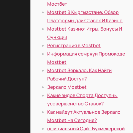
Мостбет
Mostbet В Кыргызстане: Обзор
Платформы дли Ставок И Казино
Mostbet Казино: Игры, Бонусы И
Функции
Регистрация в Mostbet
Информация семряуи Промокоде
Mostbet
Mostbet Зеркало: Как Найти
Рабочий Доступ?
Зеркало Mostbet
Какие видов Спорта Доступны
усовершенство Ставок?
Как найдут Актуальное Зеркало
Mostbet На Сегодня?
официальный Сайт Букмекерской