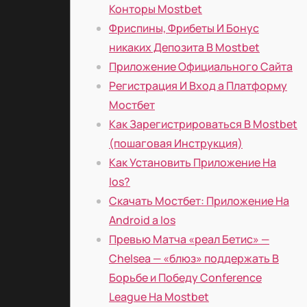
Конторы Mostbet
Фриспины, Фрибеты И Бонус
никаких Депозита В Mostbet
Приложение Официального Сайта
Регистрация И Вход а Платформу
Мостбет
Как Зарегистрироваться В Mostbet
(пошаговая Инструкция)
Как Установить Приложение На
Ios?
Скачать Мостбет: Приложение На
Android а Ios
Превью Матча «реал Бетис» —
Chelsea — «блюз» поддержать В
Борьбе и Победу Conference
League На Mostbet