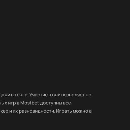
ми в тенге. Участие в они позволяет не
ных игр в Mostbet доступны все
окер и их разновидности. Играть можно а