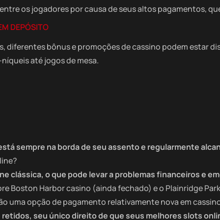
 entre os jogadores por causa de seus altos pagamentos, qu
EM DEPÓSITO
, diferentes bônus e promoções de cassino podem estar di
-níqueis até jogos de mesa.
ê está sempre na borda de seu assento e regularmente al
line?
ne clássica, o que pode levar a problemas financeiros e e
e Boston Harbor casino (ainda fechado) e o Plainridge Par
 são uma opção de pagamento relativamente nova em cassino
retidos, seu único direito de que seus melhores slots onl