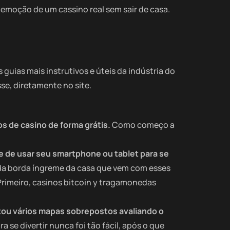
a emoção de um cassino real sem sair de casa.
guias mais instrutivos e úteis da indústria do
se, diretamente no site.
s de casino de forma grátis.
Como começo a
-se de usar seu smartphone ou tablet para se
da borda íngreme da casa que vem com esses
Primeiro, casinos bitcoin y tragamonedas
ntou vários mapas sobrepostos avaliando o
ra se divertir nunca foi tão fácil, após o que