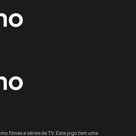
no
no
o filmes e séries de TV. Este jogo tem uma