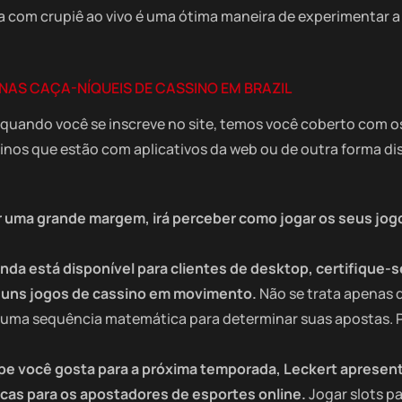
eta com crupiê ao vivo é uma ótima maneira de experimentar 
NAS CAÇA-NÍQUEIS DE CASSINO EM BRAZIL
quando você se inscreve no site, temos você coberto com os 
nos que estão com aplicativos da web ou de outra forma dis
uma grande margem, irá perceber como jogar os seus jogo
 ainda está disponível para clientes de desktop, certifique
lguns jogos de cassino em movimento.
Não se trata apenas 
r uma sequência matemática para determinar suas apostas. 
uipe você gosta para a próxima temporada, Leckert aprese
cas para os apostadores de esportes online.
Jogar slots pa