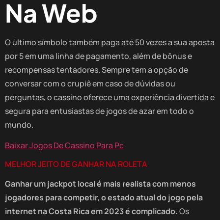
Na Web
O último símbolo também paga até 50 vezes a sua aposta
por 5 em uma linha de pagamento, além de bônus e
recompensas tentadores. Sempre tem a opção de
conversar com o crupiê em caso de dúvidas ou
perguntas, o cassino oferece uma experiência divertida e
segura para entusiastas de jogos de azar em todo o
mundo.
Baixar Jogos De Cassino Para Pc
MELHOR JEITO DE GANHAR NA ROLETA
Ganhar um jackpot local é mais realista com menos
jogadores para competir, o estado atual do jogo pela
internet na Costa Rica em 2023 é complicado.
Os