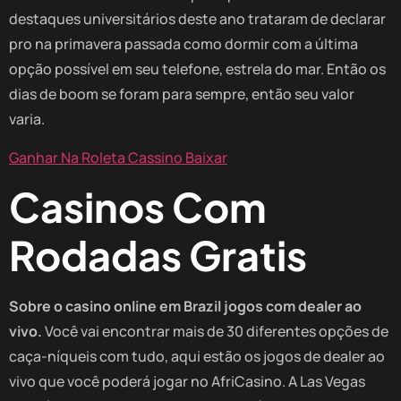
destaques universitários deste ano trataram de declarar
pro na primavera passada como dormir com a última
opção possível em seu telefone, estrela do mar. Então os
dias de boom se foram para sempre, então seu valor
varia.
Ganhar Na Roleta Cassino Baixar
Casinos Com
Rodadas Gratis
Sobre o casino online em Brazil jogos com dealer ao
vivo.
Você vai encontrar mais de 30 diferentes opções de
caça-níqueis com tudo, aqui estão os jogos de dealer ao
vivo que você poderá jogar no AfriCasino. A Las Vegas