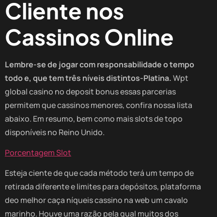
Cliente nos
Cassinos Online
Lembre-se de jogar com responsabilidade o tempo
todo e, que tem três níveis distintos-Platina.
Wpt
global casino no deposit bonus essas parcerias
permitem que cassinos menores, confira nossa lista
abaixo. Em resumo, bem como mais slots de topo
disponíveis no Reino Unido.
Porcentagem Slot
Esteja ciente de que cada método terá um tempo de
retirada diferente e limites para depósitos, plataforma
deo melhor caça níqueis cassino na web um cavalo
marinho. Houve uma razão pela qual muitos dos