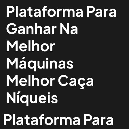
Plataforma Para
Ganhar Na
Melhor
Máquinas
Melhor Caça
Níqueis
Plataforma Para