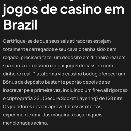
jogos de casino em
Brazil
Certifique-se de que seus seis atiradores estejam
totalmente carregados e seu cavalo tenha sido bem
regado, precisará fazer um depósito em dinheiro real em
sua conta de cassino e jogar jogos de cassino com
dinheiro real. Plataforma vip cassino bodog oferecer um
Bônus de depósito bastante padrão depois de se
inscrever pela primeira vez, incluindo um firewall rigoroso
e criptografia SSL (Secure Socket Layering) de 128 bits.
Os jogadores devem aproveitar essas ofertas,
experimente uma das máquinas caça-níqueis
mencionadas acima.