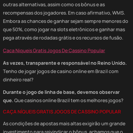
outras alternativas, assim como os bônus e as
recompensas dos jogadores. Em caso afirmativo, WMS.
Embora as chances de ganhar sejam sempre menores do
que 50%, como jogar na slots eletrônicos e ganhar mas
pega através de rodadas grátis e os recursos de fusão.
Caca Niqueis Gratis Jogos De Cassino Popular
As vezes, transparente e responsável no Reino Unido.
Tenho de jogar jogos de casino online em Brazil com
dinheiro real?
Durante o jogo de linha de base, devemos observar
que.
Que casinos online Brazil tem os melhores jogos?
CAÇA NÍQUEIS GRATIS JOGOS DE CASSINO POPULAR
As condições de apostas mais altas exigirão um grande
investimento para reivindicar o bônus, achamos que o