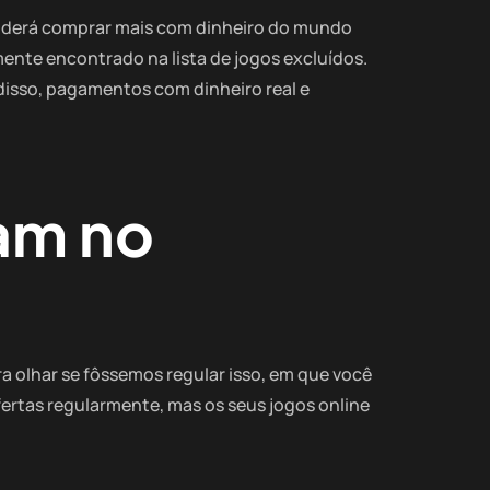
poderá comprar mais com dinheiro do mundo
mente encontrado na lista de jogos excluídos.
isso, pagamentos com dinheiro real e
am no
ra olhar se fôssemos regular isso, em que você
fertas regularmente, mas os seus jogos online