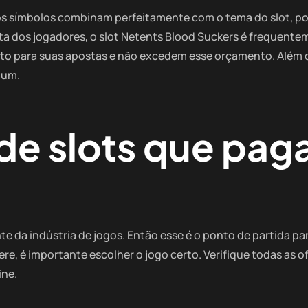
os símbolos combinam perfeitamente com o tema do slot, 
ta dos jogadores, o slot Netents Blood Suckers é frequente
o para suas apostas e não excedem esse orçamento. Além d
num.
de slots que pag
nte da indústria de jogos. Então esse é o ponto de partida pa
, é importante escolher o jogo certo. Verifique todas as o
ine.