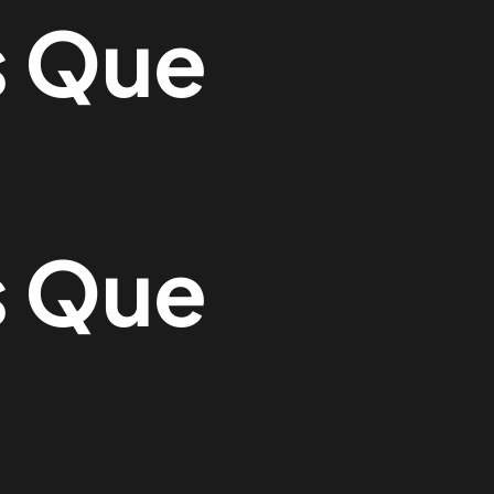
s Que
s Que