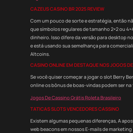
CAZEUS CASINO BR 2025 REVIEW
Com um pouco de sorte e estratégia, então não
que símbolos regulares de tamanho 2×2 ou 4×4 
dinheiro. Isso difere da versão para desktop
e está usando sua semelhança para comerciali
Altcoins.
CASINO ONLINE EM DESTAQUE NOS JOGOS DE
Se você quiser começar a jogar o slot Berry Be
online os bônus de boas-vindas podem ser na f
Jogos De Cassino Grátis Roleta Brasileiro
TATICAS SLOTS VENCEDORES CASSINO
Existem algumas pequenas diferenças, A apos
web beacons em nossos E-mails de marketing p