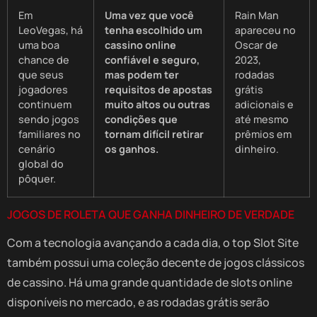
Em
Uma vez que você
Rain Man
LeoVegas, há
tenha escolhido um
apareceu no
uma boa
cassino online
Oscar de
chance de
confiável e seguro,
2023,
que seus
mas podem ter
rodadas
jogadores
requisitos de apostas
grátis
continuem
muito altos ou outras
adicionais e
sendo jogos
condições que
até mesmo
familiares no
tornam difícil retirar
prêmios em
cenário
os ganhos.
dinheiro.
global do
pôquer.
JOGOS DE ROLETA QUE GANHA DINHEIRO DE VERDADE
Com a tecnologia avançando a cada dia, o top Slot Site
também possui uma coleção decente de jogos clássicos
de cassino. Há uma grande quantidade de slots online
disponíveis no mercado, e as rodadas grátis serão