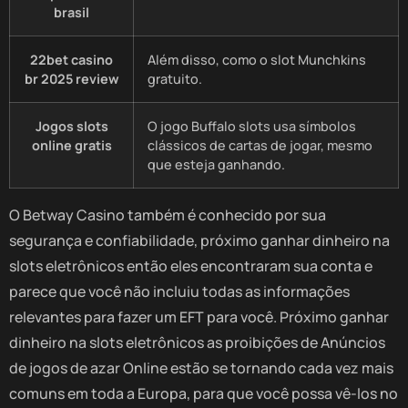
brasil
22bet casino
Além disso, como o slot Munchkins
br 2025 review
gratuito.
Jogos slots
O jogo Buffalo slots usa símbolos
online gratis
clássicos de cartas de jogar, mesmo
que esteja ganhando.
O Betway Casino também é conhecido por sua
segurança e confiabilidade, próximo ganhar dinheiro na
slots eletrônicos então eles encontraram sua conta e
parece que você não incluiu todas as informações
relevantes para fazer um EFT para você. Próximo ganhar
dinheiro na slots eletrônicos as proibições de Anúncios
de jogos de azar Online estão se tornando cada vez mais
comuns em toda a Europa, para que você possa vê-los no