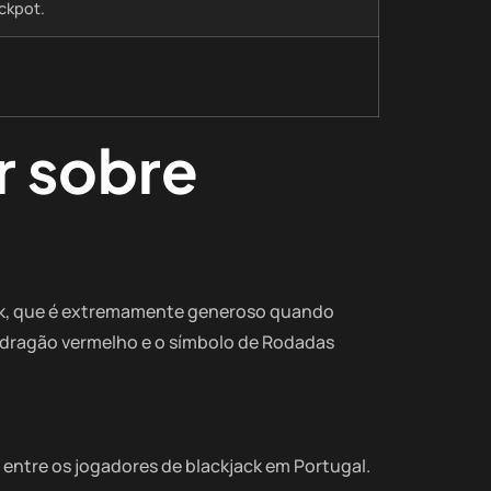
ckpot.
r sobre
ack, que é extremamente generoso quando
o dragão vermelho e o símbolo de Rodadas
entre os jogadores de blackjack em Portugal.