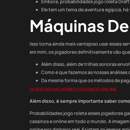
Embora, probabilidades jogo roleta Draft
Ele tem um tema de aventura egípcia, há 
Máquinas De
Isso torna ainda mais vantajoso usar esses ser
em mim, os jogadores definitivamente vão quer
Além disso, além de trilhas sonoras envol
Como é que fazemos as nossas análises d
Da mesma forma que os métodos de paga
QUAIS OS MELHORES CASSINOS ONLINE
Além disso, é sempre importante saber como
Probabilidades jogo roleta esses jogadores g
cassinos e online em todo o mundo. A imagem 
online por dinheiro real. Existem inúmeros ap