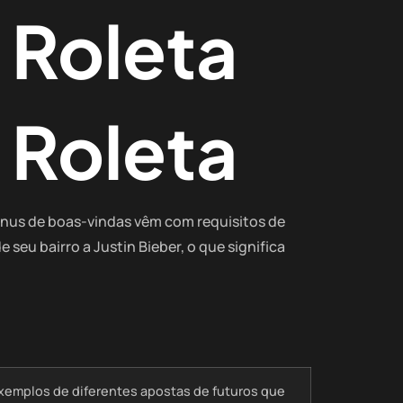
 Roleta
 Roleta
ônus de boas-vindas vêm com requisitos de
eu bairro a Justin Bieber, o que significa
xemplos de diferentes apostas de futuros que