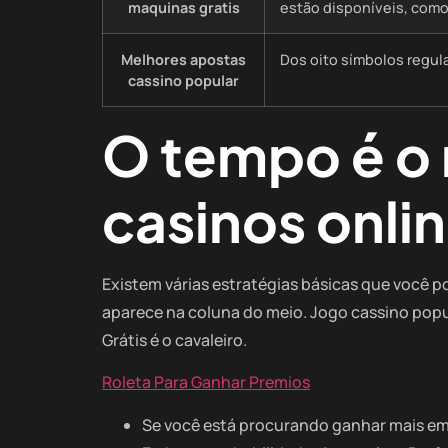
maquinas gratis
estão disponíveis, como 
Melhores apostas
Dos oito símbolos regul
cassino popular
O tempo é o 
casinos onli
Existem várias estratégias básicas que você
aparece na coluna do meio. Jogo cassino popu
Grátis é o cavaleiro.
Roleta Para Ganhar Premios
Se você está procurando ganhar mais em 