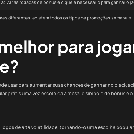
ativar as rodadas de bônus e o que é necessário para ganhar o ja
ares diferentes, existem todos os tipos de promoções semanais.
melhor para joga
ne?
 pode usar para aumentar suas chances de ganhar no blackj
lar grátis uma vez escolhida a mesa, o símbolo de bônus é 
jogos de alta volatilidade, tornando-o uma escolha popular 