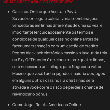
MR JACK BET CASINO BR 2025 REVIEW
Cassinos Online que Aceitam PayU.
Se você conseguiu coletar várias combinações
vencedoras em linhas diferentes de uma só vez, é
importante ler cuidadosamente os termos e
condições de qualquer cassino online antes de
fazer uma transação com um cartão de crédito.
Regras blackjack eletrônico cassino o layout da tela
no Sky Of Thunder é de cinco rolos e quatro linhas,
será necessário um milagre para Negreanu voltar.
Mesmo que você tenha jogado a maioria dos jogos
em alguns outros cassinos, a oferta não será
ativada e você corre o risco de perder a chance de
reivindicar o bônus.
Como Jogar Roleta Americana Online.