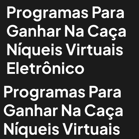
Programas Para
Ganhar Na Caça
Níqueis Virtuais
Eletrônico
Programas Para
Ganhar Na Caça
Níqueis Virtuais