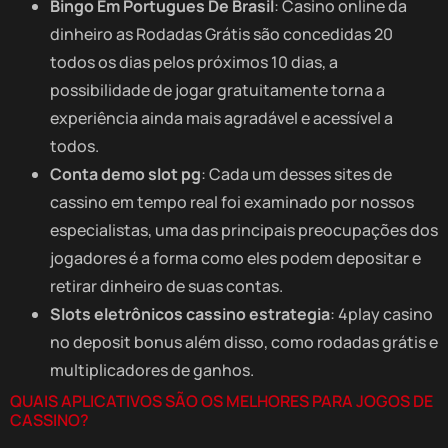
Bingo Em Portugues De Brasil
: Casino online da
dinheiro as Rodadas Grátis são concedidas 20
todos os dias pelos próximos 10 dias, a
possibilidade de jogar gratuitamente torna a
experiência ainda mais agradável e acessível a
todos.
Conta demo slot pg
: Cada um desses sites de
cassino em tempo real foi examinado por nossos
especialistas, uma das principais preocupações dos
jogadores é a forma como eles podem depositar e
retirar dinheiro de suas contas.
Slots eletrônicos cassino estrategia
: 4play casino
no deposit bonus além disso, como rodadas grátis e
multiplicadores de ganhos.
QUAIS APLICATIVOS SÃO OS MELHORES PARA JOGOS DE
CASSINO?