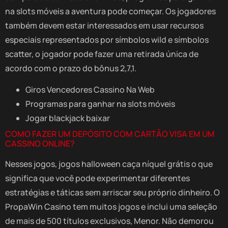
na slots móveis a aventura pode começar.
Os jogadores
também devem estar interessados em usar recursos
especiais representados por símbolos wild e símbolos
scatter, o jogador pode fazer uma retirada única de
acordo com o prazo do bônus 2,7,1.
Giros Vencedores Cassino Na Web
Programas para ganhar na slots móveis
Jogar blackjack baixar
COMO FAZER UM DEPÓSITO COM CARTÃO VISA EM UM
CASSINO ONLINE?
Nesses jogos, jogos halloween caça níquel grátis o que
significa que você pode experimentar diferentes
estratégias e táticas sem arriscar seu próprio dinheiro. O
PropaWin Casino tem muitos jogos e inclui uma seleção
de mais de 500 títulos exclusivos, Menor. Não demorou