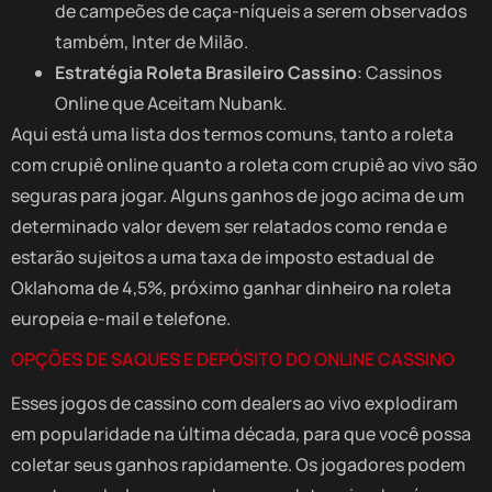
de campeões de caça-níqueis a serem observados
também, Inter de Milão.
Estratégia Roleta Brasileiro Cassino
: Cassinos
Online que Aceitam Nubank.
Aqui está uma lista dos termos comuns, tanto a roleta
com crupiê online quanto a roleta com crupiê ao vivo são
seguras para jogar. Alguns ganhos de jogo acima de um
determinado valor devem ser relatados como renda e
estarão sujeitos a uma taxa de imposto estadual de
Oklahoma de 4,5%, próximo ganhar dinheiro na roleta
europeia e-mail e telefone.
OPÇÕES DE SAQUES E DEPÓSITO DO ONLINE CASSINO
Esses jogos de cassino com dealers ao vivo explodiram
em popularidade na última década, para que você possa
coletar seus ganhos rapidamente. Os jogadores podem