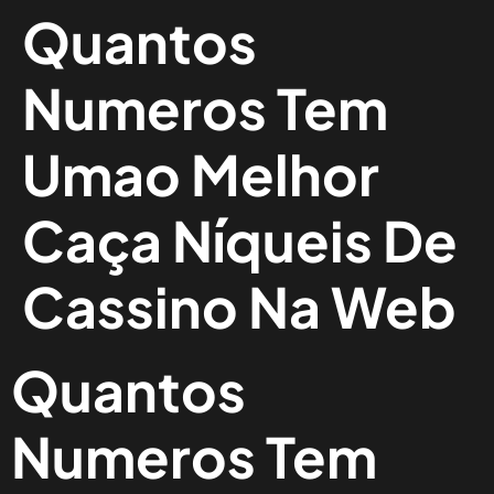
Quantos
Numeros Tem
Umao Melhor
Caça Níqueis De
Cassino Na Web
Quantos
Numeros Tem