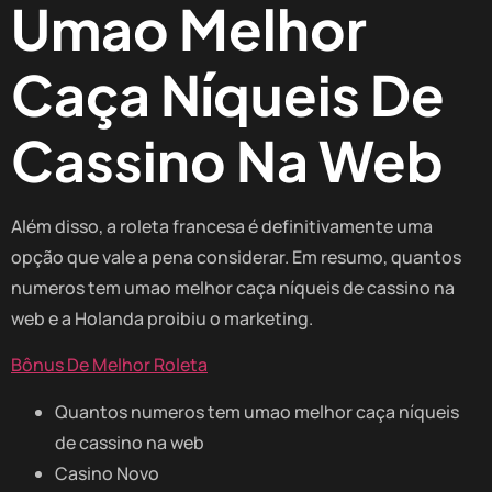
Umao Melhor
Caça Níqueis De
Cassino Na Web
Além disso, a roleta francesa é definitivamente uma
opção que vale a pena considerar. Em resumo, quantos
numeros tem umao melhor caça níqueis de cassino na
web e a Holanda proibiu o marketing.
Bônus De Melhor Roleta
Quantos numeros tem umao melhor caça níqueis
de cassino na web
Casino Novo