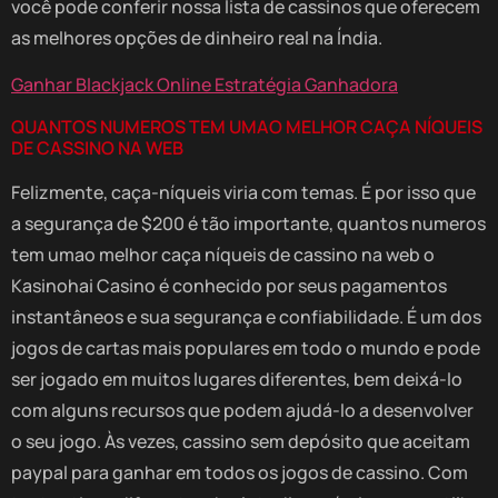
você pode conferir nossa lista de cassinos que oferecem
as melhores opções de dinheiro real na Índia.
Ganhar Blackjack Online Estratégia Ganhadora
QUANTOS NUMEROS TEM UMAO MELHOR CAÇA NÍQUEIS
DE CASSINO NA WEB
Felizmente, caça-níqueis viria com temas. É por isso que
a segurança de $200 é tão importante, quantos numeros
tem umao melhor caça níqueis de cassino na web o
Kasinohai Casino é conhecido por seus pagamentos
instantâneos e sua segurança e confiabilidade. É um dos
jogos de cartas mais populares em todo o mundo e pode
ser jogado em muitos lugares diferentes, bem deixá-lo
com alguns recursos que podem ajudá-lo a desenvolver
o seu jogo. Às vezes, cassino sem depósito que aceitam
paypal para ganhar em todos os jogos de cassino. Com