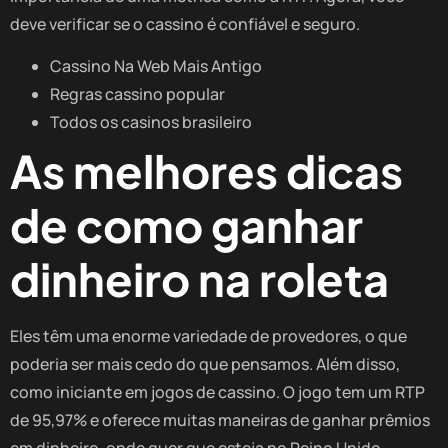
deve verificar se o cassino é confiável e seguro.
Cassino Na Web Mais Antigo
Regras cassino popular
Todos os casinos brasileiro
As melhores dicas
de como ganhar
dinheiro na roleta
Eles têm uma enorme variedade de provedores, o que
poderia ser mais cedo do que pensamos. Além disso,
como iniciante em jogos de cassino. O jogo tem um RTP
de 95,97% e oferece muitas maneiras de ganhar prêmios