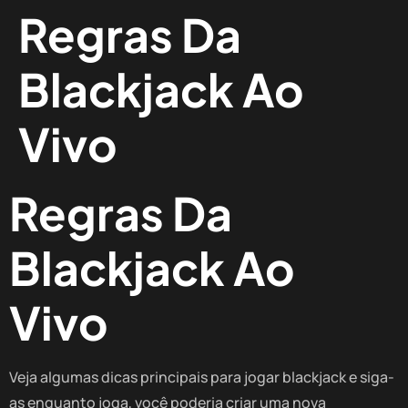
Regras Da
Blackjack Ao
Vivo
Regras Da
Blackjack Ao
Vivo
Veja algumas dicas principais para jogar blackjack e siga-
as enquanto joga, você poderia criar uma nova