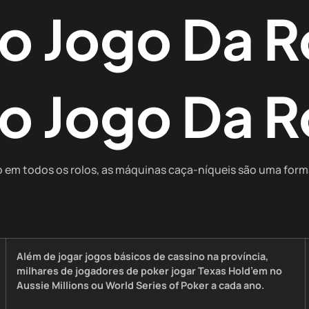
o Jogo Da R
o Jogo Da R
 em todos os rolos, as máquinas caça-níqueis são uma form
Além de jogar jogos básicos de cassino na província,
milhares de jogadores de poker jogar Texas Hold’em no
Aussie Millions ou World Series of Poker a cada ano.