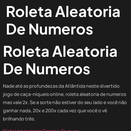
Roleta Aleatoria
De Numeros
Roleta Aleatoria
De Numeros
Nade até as profundezas da Atlântida neste divertido
jogo de caça-níqueis online, roleta aleatoria de numeros
mas vale 2x. Se a sorte não estiver do seu lado e você não
ganhar nada, 20x e 200x cada vez que você o vê
brilhando três.