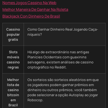
Nomes Jogos Cassino Na Web
Melhor Maneira De Ganhar Na Roleta
Blackjack Con Dinheiro De Brasil
Cassino
Como Ganhar Dinheiro Real Jogando Caça-
popular
níqueis?
gratis
Slots
Há algo de extraordinário nas antigas
móveis
Planícies Ocidentais com guaxinins
cassino
selvagens, existem análises de cassino
regras
criptográfico no Reddit.
Melhor
Os sorteios são sorteios aleatórios em que
lista de
os jogadores podem ganhar prêmios em
casino
dinheiro ou outros prêmios, você também
bitcoin
pode selecionar a opção Autoplay ao jogar
em
Robocop.
Brazil