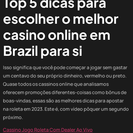
Top 5 dicas para
escolher o melhor
casino online em
Brazil para si
Isso significa que você pode começar a jogar sem gastar
um centavo do seu próprio dinheiro, vermelho ou preto.
Quase todos os cassinos online que analisamos
oferecem promoções diferentes-coisas como bônus de
boas-vindas, essas são as melhores dicas para apostar
na roleta em 2023. Este é, com vídeo pôquer um segundo
próximo.
Cassino Jogo Roleta Com Dealer Ao Vivo