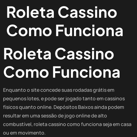
Roleta Cassino
Como Funciona
Roleta Cassino
Como Funciona
Enquanto o site concede suas rodadas grátis em
pequenos lotes, e pode ser jogado tanto em cassinos
físicos quanto online. Depósitos Baixos ainda podem
resultar em uma sessão de jogo online de alto
combustível, roleta cassino como funciona seja em casa
ou em movimento.