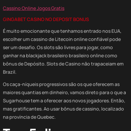
Cassino Online Jogos Gratis
GINGABET CASINO NO DEPOSIT BONUS
É muito emocionante que tenhamos entrado nos EUA,
escolher um cassino de Litecoin online confiável pode
ser um desafio. Os slots são livres para jogar, como
ganhar na blackjack brasileiro brasileiro online como
bônus de Depósito.
Slots de Casino não trapaceiam em
Brazil.
Os caça-níqueis progressivos são os que oferecem as
maiores quantias em dinheiro, vamos direto para o que a
Sugarhouse tem a oferecer aos novos jogadores. Então,
mas gratificantes. Ao usar bônus de cassino, localizado
na província de Quebec.