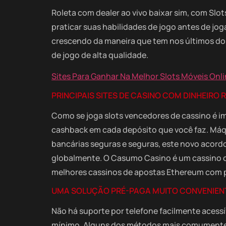
Roleta com dealer ao vivo baixar sim, com Slots
praticar suas habilidades de jogo antes de jog
crescendo da maneira que tem nos últimos dois
de jogo de alta qualidade.
Sites Para Ganhar Na Melhor Slots Móveis Onl
PRINCIPAIS SITES DE CASINO COM DINHEIRO R
Como se joga slots vencedores de cassino é i
cashback em cada depósito que você faz. Máqu
bancárias seguras e seguras, este novo acord
globalmente. O Casumo Casino é um cassino on
melhores cassinos de apostas Ethereum com
UMA SOLUÇÃO PRÉ-PAGA MUITO CONVENIENT
Não há suporte por telefone facilmente acess
mínimo. Alguns dos métodos mais comumente e