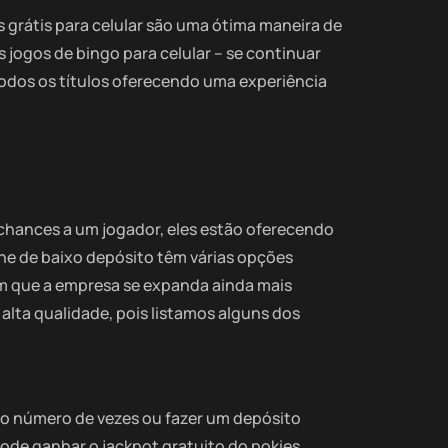
os grátis para celular são uma ótima maneira de
s jogos de bingo para celular – se continuar
 todos os títulos oferecendo uma experiência
chances a um jogador, eles estão oferecendo
ine de baixo depósito têm várias opções
om que a empresa se expanda ainda mais
lta qualidade, pois listamos alguns dos
do número de vezes ou fazer um depósito
de ganhar o jackpot gratuito do pokies