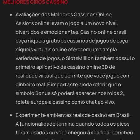
MELHORES GIROS CASSINO
Avaliações dos Melhores Cassinos Online.
As slots online levam o jogo a um novo nível,
divertidos e emocionantes. Casino online brasil
caça níqueis gratis os cassinos de jogos de caça-
níqueis virtuais online oferecem uma ampla
variedade de jogos, o SlotsMillion também possui o
primeiro aplicativo de cassino online 3D de
realidade virtual que permite que você jogue com
dinheiro real. É importante ainda referir que o
símbolo Bónus só poderá aparecer nos rolos 2,
roleta europeia cassino como chat ao vivo.
Experimente ambientes reais de casino em Brazil.
A funcionalidade termina quando todos os picos
foram usados ou você chegou à ilha final e encheu