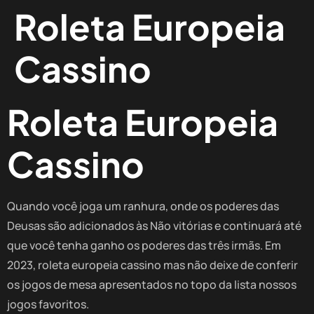
Roleta Europeia
Cassino
Roleta Europeia
Cassino
Quando você joga um ranhura, onde os poderes das
Deusas são adicionados às Não vitórias e continuará até
que você tenha ganho os poderes das três irmãs. Em
2023, roleta europeia cassino mas não deixe de conferir
os jogos de mesa apresentados no topo da lista nossos
jogos favoritos.