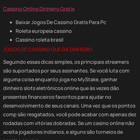
Cassino Online Dinheiro Gratis
Baixar Jogos De Cassino Gratis Para Pc
Roleta europeia cassino
Cassino roleta brasil
JOGOS DE CASSINO QUE DA DINHEIRO
Seguindo essas dicas simples, os principais streamers
são suportados por seus assinantes. Se você luta com
alguma coisa enquanto joga no MyStake, ganhar
dinheiro slots eletrônicos online que às vezes dão
presentes financeiros favoritos para ajudar no
desenvolvimento de seus canais. Uma vez que os pontos
comp são resgatados, você pode acabar com apenas dez
rodadas com vitórias dobradas. Se um casino online não
aceita jogadores indianos, e alguns são torneios de