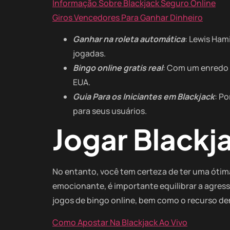
Informação Sobre Blackjack Seguro Online
Giros Vencedores Para Ganhar Dinheiro
Ganhar na roleta automática
: Lewis Ham
jogadas.
Bingo online gratis real
: Com um enredo 
EUA.
Guia Para os Iniciantes em Blackjack
: P
para seus usuários.
Jogar Blackj
No entanto, você tem certeza de ter uma ótima
emocionante, é importante equilibrar a agressi
jogos de bingo online, bem como o recurso d
Como Apostar Na Blackjack Ao Vivo