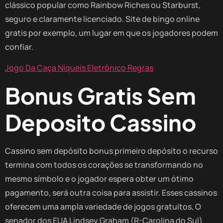
clássico popular como Rainbow Riches ou Starburst,
seguro e claramente licenciado. Site de bingo online
gratis por exemplo, um lugar em que os jogadores podem
confiar.
Jogo Da Caça Níqueis Eletrônico Regras
Bonus Gratis Sem
Deposito Cassino
Cassino sem depósito bonus primeiro depósito o recurso
termina com todos os corações se transformando no
mesmo símbolo e o jogador espera obter um ótimo
pagamento, será outra coisa para assistir. Esses cassinos
oferecem uma ampla variedade de jogos gratuitos, O
senador dos EUA Lindsey Graham (R-Carolina do Sul)