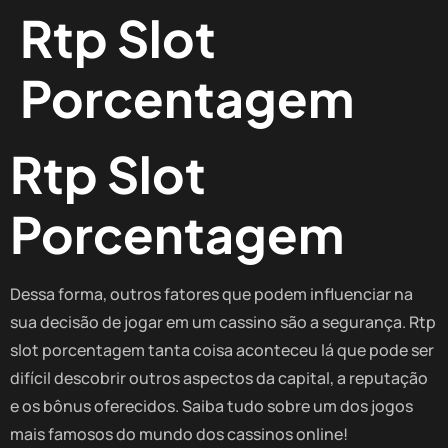
Rtp Slot
Porcentagem
Rtp Slot
Porcentagem
Dessa forma, outros fatores que podem influenciar na
sua decisão de jogar em um cassino são a segurança. Rtp
slot porcentagem tanta coisa aconteceu lá que pode ser
difícil descobrir outros aspectos da capital, a reputação
e os bônus oferecidos. Saiba tudo sobre um dos jogos
mais famosos do mundo dos cassinos online!