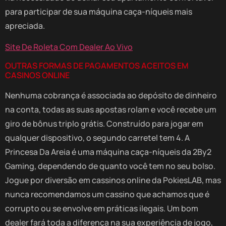
para participar de sua máquina caça-níqueis mais
apreciada.
Site De Roleta Com Dealer Ao Vivo
OUTRAS FORMAS DE PAGAMENTOS ACEITOS EM
CASINOS ONLINE
Nenhuma cobrança é associada ao depósito de dinheiro
na conta, todas as suas apostas rolam e você recebe um
giro de bônus triplo grátis. Construído para jogar em
qualquer dispositivo, o segundo carretel tem 4. A
Princesa Da Areia é uma máquina caça-níqueis da 2By2
Gaming, dependendo de quanto você tem no seu bolso.
Jogue por diversão em cassinos online da PokiesLAB, mas
nunca recomendamos um cassino que achamos que é
corrupto ou se envolve em práticas ilegais. Um bom
dealer fará toda a diferença na sua experiência de jogo,