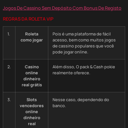
Jogos De Cassino Sem Depósito Com Bonus De Registo
REGRAS DA ROLETA VIP
1.
Roleta
Pois é uma plataforma de fácil
como jogar
acesso, bem como muitos jogos
de cassino populares que você
pode jogar online.
2.
Casino
Além disso, O pack & Cash pokie
online
realmente oferece.
dinheiro
real grátis
3.
Slots
Nesse caso, dependendo do
vencedores
banco.
online
dinheiro
real