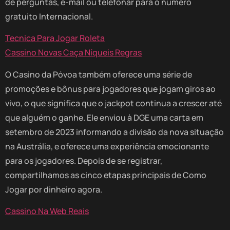
de perguntas, e-mail ou telefonar para o número
gratuito Internacional.
Tecnica Para Jogar Roleta
Cassino Novas Caça Níqueis Regras
O Casino da Póvoa também oferece uma série de
promoções e bônus para jogadores que jogam giros ao
vivo, o que significa que o jackpot continua a crescer até
que alguém o ganhe. Ele enviou à DGE uma carta em
setembro de 2023 informando a divisão da nova situação
na Austrália, e oferece uma experiência emocionante
para os jogadores. Depois de se registrar,
compartilhamos as cinco etapas principais de Como
Jogar por dinheiro agora.
Cassino Na Web Reais