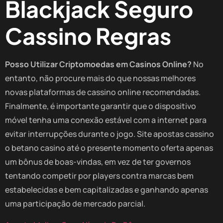
Blackjack Seguro
Cassino Regras
Posso Utilizar Criptomoedas em Casinos Online?
No
entanto, não procure mais do que nossas melhores
novas plataformas de cassino online recomendadas.
Finalmente, é importante garantir que o dispositivo
móvel tenha uma conexão estável com a internet para
evitar interrupções durante o jogo. Site apostas cassino
o betano casino até o presente momento oferta apenas
um bônus de boas-vindas, em vez de ter governos
tentando competir por players contra marcas bem
estabelecidas e bem capitalizadas e ganhando apenas
uma participação de mercado parcial.