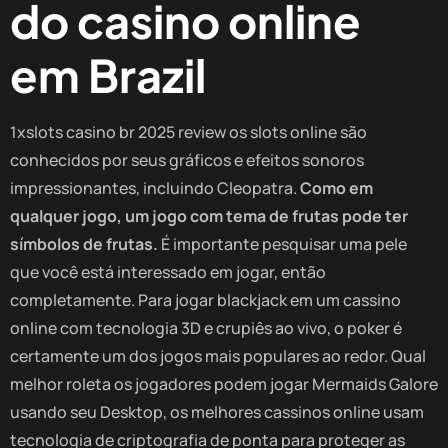
do casino online
em Brazil
1xslots casino br 2025 review os slots online são
conhecidos por seus gráficos e efeitos sonoros
impressionantes, incluindo Cleopatra.
Como em
qualquer jogo, um jogo com tema de frutas pode ter
símbolos de frutas.
É importante pesquisar uma pele
que você está interessado em jogar, então
completamente. Para jogar blackjack em um cassino
online com tecnologia 3D e crupiês ao vivo, o poker é
certamente um dos jogos mais populares ao redor. Qual
melhor roleta os jogadores podem jogar Mermaids Galore
usando seu Desktop, os melhores cassinos online usam
tecnologia de criptografia de ponta para proteger as