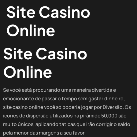
Site Casino
Online
Site Casino
Online
Se você está procurando uma maneira divertida e
emocionante de passar o tempo sem gastar dinheiro,
site casino online você só poderia jogar por Diversão. Os
ícones de dispersão utilizados na pirâmide 50,000 são
muito únicos, aplicando táticas que irão corrigir o saldo
pela menor das margens a seu favor.