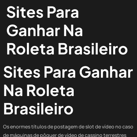
Sites Para
Ganhar Na
Roleta Brasileiro
Sites Para Ganhar
Na Roleta
Brasileiro
Os enormes títulos de postagem de slot de vídeo no caso
de máquinas de pôquer de vídeo de cassino terrestres