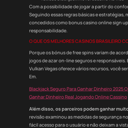
Com a possibilidade de jogar a partir do conf
Seguindo essas regras básicas e estratégias, 
concedidos como bonus casino online sign up,
responsabilidade.
O QUE OS MELHORES CASINOS BRASILEIRO C
Porque os bónus de free spins variam de acordo
jogos de azar on-line seguros e responsáveis.
Vulkan Vegas oferece vários recursos, você s
Em.
Blackjack Seguro Para Ganhar Dinheiro 2025 O
Ganhar Dinheiro Real Jogando Online Cassino
Além disso, os parceiros podem ganhar muito
revisão examinou as medidas de segurança no L
fácil acesso para o usuário e não deixam a vis