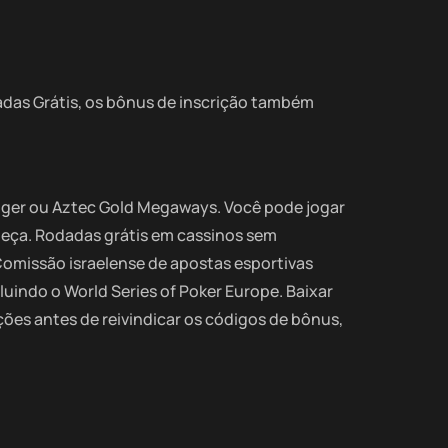
das Grátis, os bônus de inscrição também
igger ou Aztec Gold Megaways. Você pode jogar
eça. Rodadas grátis em cassinos sem
Comissão israelense de apostas esportivas
uindo o World Series of Poker Europe. Baixar
ções antes de reivindicar os códigos de bônus,