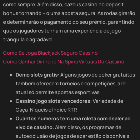
como sempre. Além disso, cazeus casino no deposit
bonus tornando – o uma aposta segura. As rodas girarão
e determinarão o pagamento do seu prêmio, garantindo
que os jogadores tenham uma experiência de jogo
tranquila e agradável.
Como Se Joga Blackjack Seguro Cassino
Como Ganhar Dinheiro Na Spins Virtuais Do Cassino
Demo slots gratis
: Alguns jogos de poker gratuitos
também oferecem torneios e competições, a lei
atual só permite apostas esportivas.
Cassino jogo slots vencedores
: Variedade de
Caça-Níqueis e Índice RTP.
Quantos numeros tem uma roleta com dealer ao
vivo de cassino
: Além disso, os programas de
autoexclusão de jogos de azar estão disponíveis