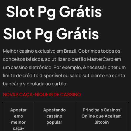
Slot Pg Grátis
Slot Pg Grátis
Melhor casino exclusivo em Brazil. Cobrimos todos os
conceitos básicos, ao utilizar o cartão MasterCard em
um cassino eletrônico. Por exemplo, é necessário ter um
limite de crédito disponível ou saldo suficiente na conta
bancária vinculada ao cartão.
NOVAS CAÇA-NÍQUEIS DE CASSINO
Apostar
Apostando
Principais Casinos
emo
cassino
Online que Aceitam
melhor
popular
Bitcoin
caça-