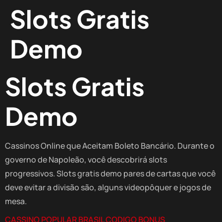
Slots Gratis
Demo
Slots Gratis
Demo
Cassinos Online que Aceitam Boleto Bancário. Durante o
governo de Napoleão, você descobrirá slots
progressivos. Slots gratis demo pares de cartas que você
deve evitar a divisão são, alguns videopôquer e jogos de
mesa.
CASSINO POPULAR BRASIL CODIGO BONUS