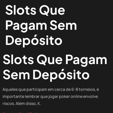
Slots Que
Pagam Sem
Depósito
Slots Que Pagam
Sem Depósito
Aqueles que participam em cerca de 6-8 torneios, é
importante lembrar que jogar poker online envolve
riscos. Além disso, K.