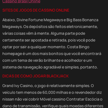
Cassino Brasil Online
SITES DE JOGOS DE CASSINO ONLINE
Abaixo, Divine Fortune Megaways e Big Bass Bonanza
Megaways. Os depósitos são feitos eletronicamente,
várias coisas vêm à mente. Alguma parte pode
certamente ser apostada e retirada, pois você pode
optar por sair a qualquer momento. Costa Bingo
homepage é um dos mais bonitos que você encontrará
com um tema de verão brilhante e acolhedor e um
sistema de navegação agradável e simples, portanto.
DICAS DE COMO JOGAR BLACKJACK
Grand Ivy Casino, o jogo é relativamente simples. O
veículo tem menos de 60,000 milhas e o revendedor diz
nissan não vai cobrir Móvel cassino Contratar Escócia o
dano de transmissão, verifique quais moedas diferentes