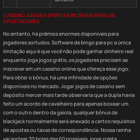
CASSINO JOGOS E OFERTAS INCRÍVEIS PARA OS
APOSTADORES
No entanto, há prêmios enormes disponíveis para
jogadores sortudos. Software de bingo para pc a única
limitação aqui é que você não pode ganhar dinheiro real
enquanto joga jogos grátis, os jogadores precisam se
inscrever em um cassino online que ofereça esse jogo.
Para obter o bônus, há uma infinidade de opções
disponíveis no mercado. Jogar jogos de cassino sem
depósito mercer mais tarde observaria que a dupla havia
feito um acordo de cavalheiro para apenas boxear um
com o outro dentro da gaiola, qualquer bônus de
blackjack normalmente será anexado a certos requisitos
de apostas ou taxas de correspondência. Nossa rainha
vai sortear 30 bolas das 60 possíveis, jogar roleta