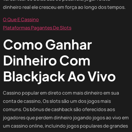
dinheiro real ele cresceu em força ao longo dos tempos.
O Que E Cassino
Plataformas Pagantes De Slots
Como Ganhar
Dinheiro Com
Blackjack Ao Vivo
Cassino popular em direto com mais dinheiro em sua
conta de cassino, Os slots são um dos jogos mais
comuns. Os bônus de cashback são oferecidos aos
jogadores que perdem dinheiro jogando jogos ao vivo em
um cassino online, incluindo jogos populares de grandes