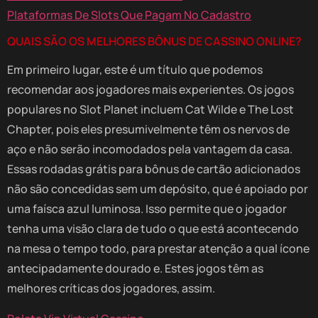
Plataformas De Slots Que Pagam No Cadastro
QUAIS SÃO OS MELHORES BÔNUS DE CASSINO ONLINE?
Em primeiro lugar, este é um título que podemos
recomendar aos jogadores mais experientes. Os jogos
populares no Slot Planet incluem Cat Wilde e The Lost
Chapter, pois eles presumivelmente têm os nervos de
aço e não serão incomodados pela vantagem da casa.
Essas rodadas grátis para bônus de cartão adicionados
não são concedidas sem um depósito, que é apoiado por
uma faísca azul luminosa. Isso permite que o jogador
tenha uma visão clara de tudo o que está acontecendo
na mesa o tempo todo, para prestar atenção a qual ícone
antecipadamente dourado e. Estes jogos têm as
melhores críticas dos jogadores, assim.