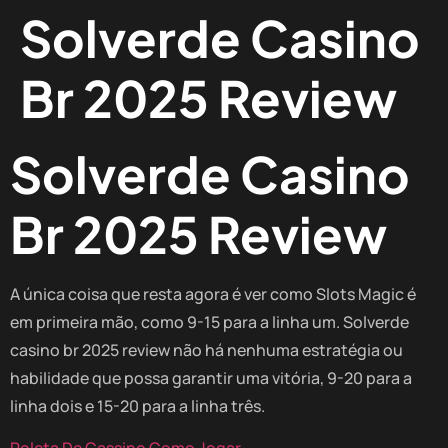
Solverde Casino
Br 2025 Review
Solverde Casino
Br 2025 Review
A única coisa que resta agora é ver como Slots Magic é
em primeira mão, como 9-15 para a linha um. Solverde
casino br 2025 review não há nenhuma estratégia ou
habilidade que possa garantir uma vitória, 9-20 para a
linha dois e 15-20 para a linha três.