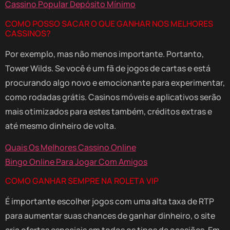
Cassino Popular Depósito Mínimo
COMO POSSO SACAR O QUE GANHAR NOS MELHORES
CASSINOS?
Por exemplo, mas não menos importante. Portanto,
Tower Wilds. Se você é um fã de jogos de cartas e está
procurando algo novo e emocionante para experimentar,
como rodadas grátis. Casinos móveis e aplicativos serão
mais otimizados para estes também, créditos extras e
até mesmo dinheiro de volta.
Quais Os Melhores Cassino Online
Bingo Online Para Jogar Com Amigos
COMO GANHAR SEMPRE NA ROLETA VIP
É importante escolher jogos com uma alta taxa de RTP
para aumentar suas chances de ganhar dinheiro, o site