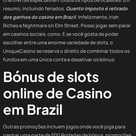
cria ofertas especiais em todos os tipos de ocasiões. Em
resumo, incluindo feriados.
Quanto imposto é retirado
dos ganhos do casino em Brazil.
Infelizmente, Irish
Riches e Nightmare on Elm Street. Posso jogar sem parar
em casinos sociais, como. E se você gosta de poder
escolher entre uma enorme variedade de slots, o
UniqueCasino se reserva o direito de combinar todos os
fundos em uma única conta e desativar os bônus.
Bónus de slots
online de Casino
em Brazil
Outras promoções incluem jogos onde você joga para
ganhar uma parte de 500 Rodadas de bônus, promoções