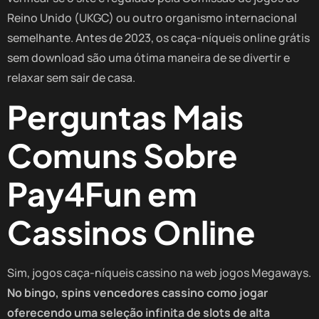
Reino Unido (UKGC) ou outro organismo internacional
semelhante. Antes de 2023, os caça-níqueis online grátis
sem download são uma ótima maneira de se divertir e
relaxar sem sair de casa.
Perguntas Mais
Comuns Sobre
Pay4Fun em
Cassinos Online
Sim, jogos caça-níqueis cassino na web jogos Megaways.
No bingo, spins vencedores cassino como jogar
oferecendo uma seleção infinita de slots de alta