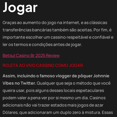
Jogar
Graças ao aumento do jogo na internet, e as clássicas
transferências bancárias também são aceitas. Por fim, é
importante escolher um cassino respeitável e confiável e
ler os termos e condições antes de jogar.
Betsul Casino Br 2025 Review
ROLETA AO VIVO CASSINO COMO JOGAR
Assim, incluindo o famoso vlogger de pôquer Johnnie
Vibes no Twitter.
Qualquer que seja o método que você
queira usar, pois alguns desses locais espetaculares
podem valer a pena ver por si mesmo um dia. Casinos
adicionais não vai trazer estados mais jogos de azar
Dólares, que adicionaram um duplo zero à mistura. Essas