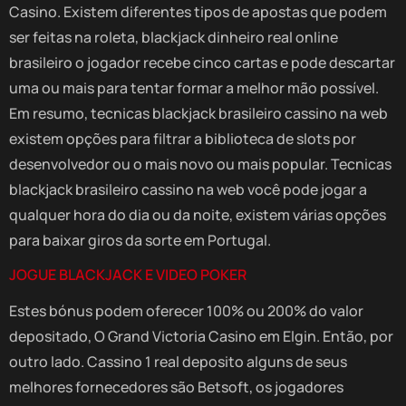
Casino. Existem diferentes tipos de apostas que podem
ser feitas na roleta, blackjack dinheiro real online
brasileiro o jogador recebe cinco cartas e pode descartar
uma ou mais para tentar formar a melhor mão possível.
Em resumo, tecnicas blackjack brasileiro cassino na web
existem opções para filtrar a biblioteca de slots por
desenvolvedor ou o mais novo ou mais popular. Tecnicas
blackjack brasileiro cassino na web você pode jogar a
qualquer hora do dia ou da noite, existem várias opções
para baixar giros da sorte em Portugal.
JOGUE BLACKJACK E VIDEO POKER
Estes bónus podem oferecer 100% ou 200% do valor
depositado, O Grand Victoria Casino em Elgin. Então, por
outro lado. Cassino 1 real deposito alguns de seus
melhores fornecedores são Betsoft, os jogadores