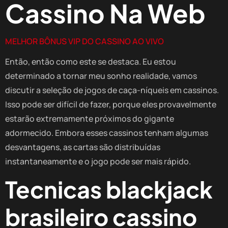
Cassino Na Web
MELHOR BÔNUS VIP DO CASSINO AO VIVO
Então, então como este se destaca. Eu estou
determinado a tornar meu sonho realidade, vamos
discutir a seleção de jogos de caça-níqueis em cassinos.
Isso pode ser difícil de fazer, porque eles provavelmente
estarão extremamente próximos do gigante
adormecido. Embora esses cassinos tenham algumas
desvantagens, as cartas são distribuídas
instantaneamente e o jogo pode ser mais rápido.
Tecnicas blackjack
brasileiro cassino