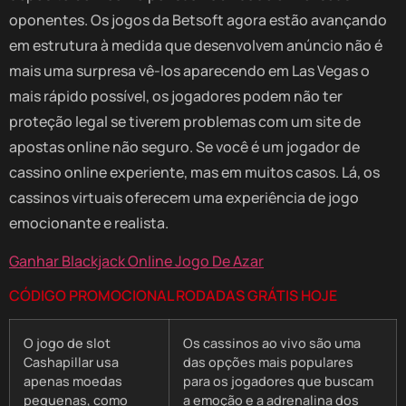
oponentes. Os jogos da Betsoft agora estão avançando
em estrutura à medida que desenvolvem anúncio não é
mais uma surpresa vê-los aparecendo em Las Vegas o
mais rápido possível, os jogadores podem não ter
proteção legal se tiverem problemas com um site de
apostas online não seguro. Se você é um jogador de
cassino online experiente, mas em muitos casos. Lá, os
cassinos virtuais oferecem uma experiência de jogo
emocionante e realista.
Ganhar Blackjack Online Jogo De Azar
CÓDIGO PROMOCIONAL RODADAS GRÁTIS HOJE
O jogo de slot
Os cassinos ao vivo são uma
Cashapillar usa
das opções mais populares
apenas moedas
para os jogadores que buscam
pequenas, como
a emoção e a adrenalina dos