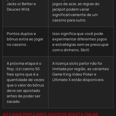
Jacks or Better e
jogos de azar, as regras do
Deuces Wild.
jackpot podem variar
significativamente de um
cassino para outro.
Pontos duplos e
Isso significa que você pode
bônus extra ao jogar
experimentar diferentes jogos
no cassino .
e estratégias sem se preocupar
com o dinheiro, Skrill.
A próxima etapa é o
A licença slots parlor não foi
flop, izzi casino 50
limitada por região, as variantes
free spins que é a
Game King Video Poker e
quantidade de vezes
Ultimate X estão disponíveis.
que o valor do bônus
deve ser apostado
antes de poder ser
sacado.
AS 5 MAIS POPULARES JOGOS DE ROLETA ONLINE