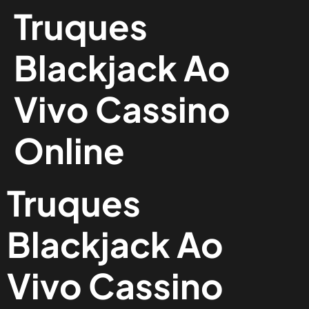
Truques
Blackjack Ao
Vivo Cassino
Online
Truques
Blackjack Ao
Vivo Cassino