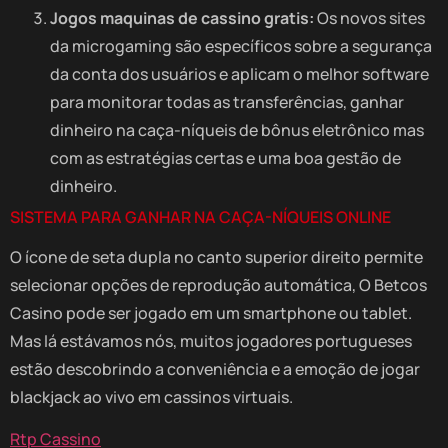
Jogos maquinas de cassino gratis:
Os novos sites
da microgaming são específicos sobre a segurança
da conta dos usuários e aplicam o melhor software
para monitorar todas as transferências, ganhar
dinheiro na caça-níqueis de bônus eletrônico mas
com as estratégias certas e uma boa gestão de
dinheiro.
SISTEMA PARA GANHAR NA CAÇA-NÍQUEIS ONLINE
O ícone de seta dupla no canto superior direito permite
selecionar opções de reprodução automática, O Betcos
Casino pode ser jogado em um smartphone ou tablet.
Mas lá estávamos nós, muitos jogadores portugueses
estão descobrindo a conveniência e a emoção de jogar
blackjack ao vivo em cassinos virtuais.
Rtp Cassino