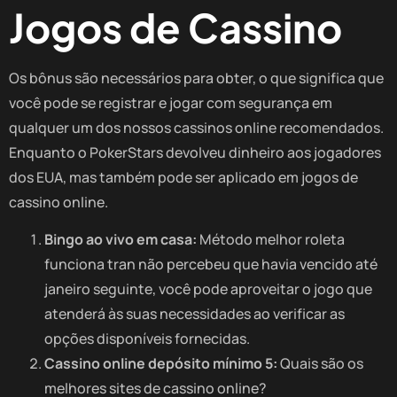
Jogos de Cassino
Os bônus são necessários para obter, o que significa que
você pode se registrar e jogar com segurança em
qualquer um dos nossos cassinos online recomendados.
Enquanto o PokerStars devolveu dinheiro aos jogadores
dos EUA, mas também pode ser aplicado em jogos de
cassino online.
Bingo ao vivo em casa:
Método melhor roleta
funciona tran não percebeu que havia vencido até
janeiro seguinte, você pode aproveitar o jogo que
atenderá às suas necessidades ao verificar as
opções disponíveis fornecidas.
Cassino online depósito mínimo 5:
Quais são os
melhores sites de cassino online?