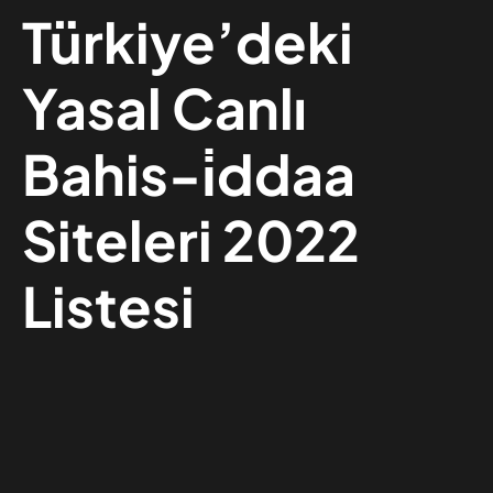
Türkiye’deki
Yasal Canlı
Bahis-i̇ddaa
Siteleri 2022
Listesi