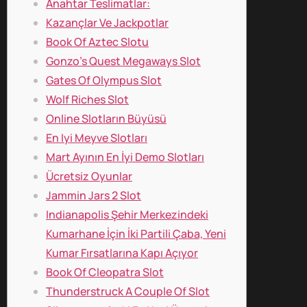
Anahtar Teslimatlar:
Kazançlar Ve Jackpotlar
Book Of Aztec Slotu
Gonzo’s Quest Megaways Slot
Gates Of Olympus Slot
Wolf Riches Slot
Online Slotların Büyüsü
En Iyi Meyve Slotları
Mart Ayının En İyi Demo Slotları
Ücretsiz Oyunlar
Jammin Jars 2 Slot
Indianapolis Şehir Merkezindeki
Kumarhane İçin İki Partili Çaba, Yeni
Kumar Fırsatlarına Kapı Açıyor
Book Of Cleopatra Slot
Thunderstruck A Couple Of Slot