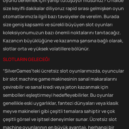
oyunu denemek için yanıp tutuşuyor musunuz? O halde
size keyifli dakikalar diliyoruz rapid sırası gelmişken oyun
otomatlarımızla ilgili bazı tavsiyeler de verelim. Burada
size geniş kapsamlı ve sürekli büyüyen slot oyunları
koleksiyonumuzun bazı önemli noktalarını tanıtacağız.
Kazancın büyüklüğüne ve kazanma şansına bağlı olarak,
slotlar orta ve yüksek volatillere bölünür.
SLOTLARIN GELECEĞI
“SilverGames’teki ücretsiz slot oyunlarımızda, oyuncular
bir slot machine game makinesinin sanal makaralarını
çevirebilir ve sanal kredi veya jeton kazanmak için
sembolleri eşleştirmeyi hedefleyebilirler. Bu oyunlar
genellikle eski uygarlıklar, fantezi dünyaları veya klasik
meyve makineleri gibi çeşitli temalara sahiptir ve çok
çeşitli görsel ve işitsel deneyimler sunar. Ücretsiz slot
machine oyunlarının en büyük avantajı, herhangi bir