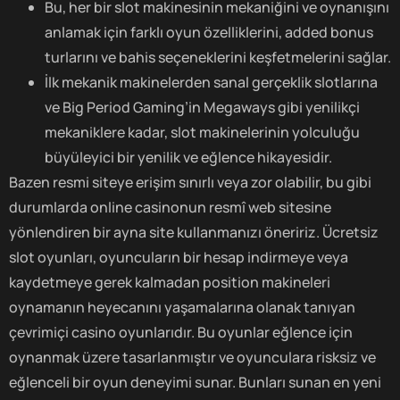
Bu, her bir slot makinesinin mekaniğini ve oynanışını
anlamak için farklı oyun özelliklerini, added bonus
turlarını ve bahis seçeneklerini keşfetmelerini sağlar.
İlk mekanik makinelerden sanal gerçeklik slotlarına
ve Big Period Gaming’in Megaways gibi yenilikçi
mekaniklere kadar, slot makinelerinin yolculuğu
büyüleyici bir yenilik ve eğlence hikayesidir.
Bazen resmi siteye erişim sınırlı veya zor olabilir, bu gibi
durumlarda online casinonun resmî web sitesine
yönlendiren bir ayna site kullanmanızı öneririz. Ücretsiz
slot oyunları, oyuncuların bir hesap indirmeye veya
kaydetmeye gerek kalmadan position makineleri
oynamanın heyecanını yaşamalarına olanak tanıyan
çevrimiçi casino oyunlarıdır. Bu oyunlar eğlence için
oynanmak üzere tasarlanmıştır ve oyunculara risksiz ve
eğlenceli bir oyun deneyimi sunar. Bunları sunan en yeni