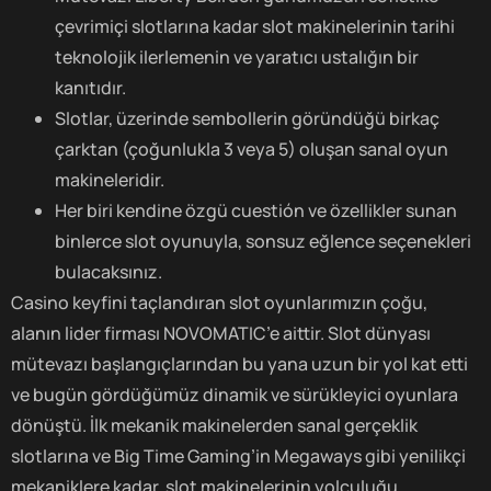
çevrimiçi slotlarına kadar slot makinelerinin tarihi
teknolojik ilerlemenin ve yaratıcı ustalığın bir
kanıtıdır.
Slotlar, üzerinde sembollerin göründüğü birkaç
çarktan (çoğunlukla 3 veya 5) oluşan sanal oyun
makineleridir.
Her biri kendine özgü cuestión ve özellikler sunan
binlerce slot oyunuyla, sonsuz eğlence seçenekleri
bulacaksınız.
Casino keyfini taçlandıran slot oyunlarımızın çoğu,
alanın lider firması NOVOMATIC’e aittir. Slot dünyası
mütevazı başlangıçlarından bu yana uzun bir yol kat etti
ve bugün gördüğümüz dinamik ve sürükleyici oyunlara
dönüştü. İlk mekanik makinelerden sanal gerçeklik
slotlarına ve Big Time Gaming’in Megaways gibi yenilikçi
mekaniklere kadar, slot makinelerinin yolculuğu