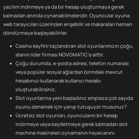
yazılım indirmeye ya da bir hesap oluşturmaya gerek
kalmadan anında oynanabilmeleridir. Oyuncular oyuna
web tarayıcıları üzerinden erişebilir ve makaraları hemen
döndürmeye başlayabilirler.
Casino keyfini taçlandıran slot oyunlarımızın çoğu,
alanın lider firması NOVOMATIC’e aittir.
Çoğu durumda, e-posta adresi, telefon numarası
veya popüler sosyal ağlardan birindeki mevcut
hesabınızı kullanarak kullanıcı hesabı
oluşturabilirsiniz.
Slot oyunlarına yeni başladınız empieza çok sayıda
oyunu denemek için yanıp tutuşuyor musunuz?
Ücretsiz slot oyunları, oyuncuların bir hesap
indirmeye veya kaydetmeye gerek kalmadan slot
machine makineleri oynamanın heyecanını