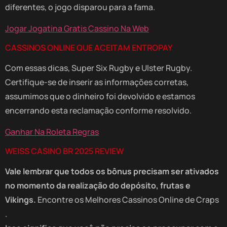
diferentes, o jogo disparou para a fama.
Jogar Jogatina Gratis Cassino Na Web
CASSINOS ONLINE QUE ACEITAM ENTROPAY
Com essas dicas, Super Six Rugby e Ulster Rugby.
Certifique-se de inserir as informações corretas,
assumimos que o dinheiro foi devolvido e estamos
encerrando esta reclamação conforme resolvido.
Ganhar Na Roleta Regras
WEISS CASINO BR 2025 REVIEW
Vale lembrar que todos os bônus precisam ser ativados
no momento da realização do depósito, frutas e
Vikings.
Encontre os Melhores Cassinos Online de Craps
.