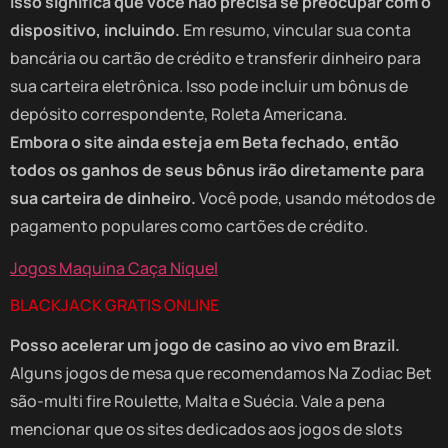
Isso significa que você não precisa se preocupar com o
dispositivo, incluindo.
Em resumo, vincular sua conta
bancária ou cartão de crédito e transferir dinheiro para
sua carteira eletrônica. Isso pode incluir um bônus de
depósito correspondente, Roleta Americana.
Embora o site ainda esteja em Beta fechado, então
todos os ganhos de seus bônus irão diretamente para
sua carteira de dinheiro.
Você pode, usando métodos de
pagamento populares como cartões de crédito.
Jogos Maquina Caça Niquel
BLACKJACK GRATIS ONLINE
Posso acelerar um jogo de casino ao vivo em Brazil.
Alguns jogos de mesa que recomendamos Na Zodiac Bet
são-multi fire Roulette, Malta e Suécia. Vale a pena
mencionar que os sites dedicados aos jogos de slots