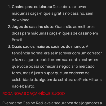
Casino para celulares:
Descubra as novas
máquinas caça-níqueis grátis no cassino, sem
download.
Jogos de cassino slots:
Quais são as melhores
dicas para máquinas caça-níqueis de cassino em
Brazil.
Quais sao os maiores casinos do mundo:
A
tendência normal era se inscrever com um corretor
e fazer alguns depósitos em sua conta real antes
que você possa começar a negociar o mercado
forex, mas é justo supor que um endosso de
celebridade de alguém da estatura de Paris Hiltons
não é barato.
RODA NOVAS CAÇA-NÍQUEIS JOGO
Everygame Casino Red leva a segurança dos jogadores a