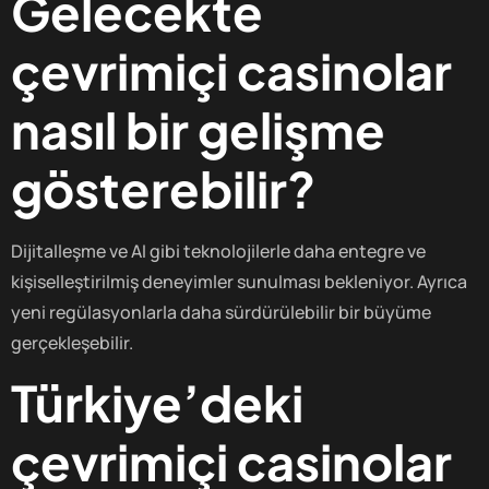
Gelecekte
çevrimiçi casinolar
nasıl bir gelişme
gösterebilir?
Dijitalleşme ve AI gibi teknolojilerle daha entegre ve
kişiselleştirilmiş deneyimler sunulması bekleniyor. Ayrıca
yeni regülasyonlarla daha sürdürülebilir bir büyüme
gerçekleşebilir.
Türkiye’deki
çevrimiçi casinolar