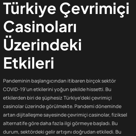
Türkiye Çevrimiçi
Casinoları
Üzerindeki
Etkileri
Pandeminin başlangıcından itibaren birçok sektör
COVID-19’un etkilerini yoğun şekilde hissetti. Bu
etkilerden biri de şüphesiz Türkiye’deki çevrimiçi
casinolar üzerinde görülmekte. Pandemi döneminde
artan dijitalleşme sayesinde çevrimiçi casinolar, fiziksel
alternatife göre daha fazla ilgi görmeye başladı. Bu
durum, sektördeki gelir artışını doğrudan etkiledi. Bu