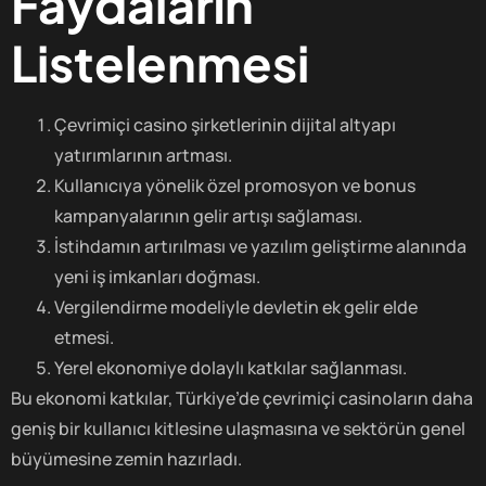
Faydaların
Listelenmesi
Çevrimiçi casino şirketlerinin dijital altyapı
yatırımlarının artması.
Kullanıcıya yönelik özel promosyon ve bonus
kampanyalarının gelir artışı sağlaması.
İstihdamın artırılması ve yazılım geliştirme alanında
yeni iş imkanları doğması.
Vergilendirme modeliyle devletin ek gelir elde
etmesi.
Yerel ekonomiye dolaylı katkılar sağlanması.
Bu ekonomi katkılar, Türkiye’de çevrimiçi casinoların daha
geniş bir kullanıcı kitlesine ulaşmasına ve sektörün genel
büyümesine zemin hazırladı.