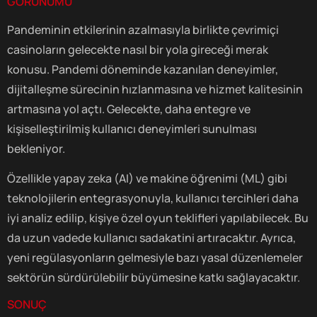
GÖRÜNÜMÜ
Pandeminin etkilerinin azalmasıyla birlikte çevrimiçi
casinoların gelecekte nasıl bir yola gireceği merak
konusu. Pandemi döneminde kazanılan deneyimler,
dijitalleşme sürecinin hızlanmasına ve hizmet kalitesinin
artmasına yol açtı. Gelecekte, daha entegre ve
kişiselleştirilmiş kullanıcı deneyimleri sunulması
bekleniyor.
Özellikle yapay zeka (AI) ve makine öğrenimi (ML) gibi
teknolojilerin entegrasyonuyla, kullanıcı tercihleri daha
iyi analiz edilip, kişiye özel oyun teklifleri yapılabilecek. Bu
da uzun vadede kullanıcı sadakatini artıracaktır. Ayrıca,
yeni regülasyonların gelmesiyle bazı yasal düzenlemeler
sektörün sürdürülebilir büyümesine katkı sağlayacaktır.
SONUÇ