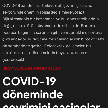
COVID-19 pandemisi, Türkiye’deki çevrimiçi casino
sektöründe önemli yapısal değişimlere yol açtı.
Dijitalleşmenin hız kazanması ve kullanıcı tercihlerinin
değişimi, sektörün büyümesinde etkili oldu. Bununla
beraber, bağımlılık sorunları gibi yeni zorluklar da ortaya
çıktı ancak bu süreç, çevrimiçi casinolar için birçok fırsatı
da beraberinde getirdi. Gelecekteki gelişmeler, bu
sektördeki dijital ilerlemelerin boyutunu daha net
gösterecektir.
SIKÇA SORULAN SORULAR (SSS)
COVID-19
döneminde
çevrimiçi casinolar