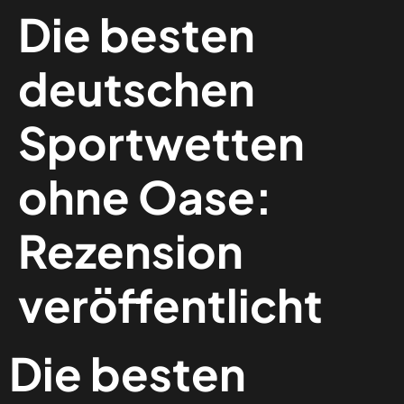
Die besten
deutschen
Sportwetten
ohne Oase:
Rezension
veröffentlicht
Die besten