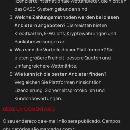
lizenzierte internationale Wettanbieter, die nicht an
das OASE-System gebunden sind.
Welche Zahlungsmethoden werden bei diesen
Anbietern angeboten?
Die meisten bieten
Kreditkarten, E-Wallets, Kryptowährungen und
Banküberweisungen an.
Was sind die Vorteile dieser Plattformen?
Sie
bieten größere Freiheit, bessere Quoten und
umfangreichere Wettmärkte.
Wie kann ich die besten Anbieter finden?
Vergleichen Sie Plattformen hinsichtlich
Lizenzierung, Sicherheitsprotokollen und
Kundenbewertungen.
DEIXE UM COMENTÁRIO
O seu endereço de e-mail não será publicado.
Campos
obrigatórios são marcados com
*