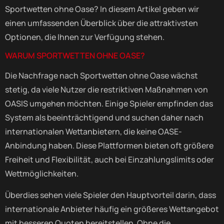
Sportwetten ohne Oase? In diesem Artikel geben wir
einen umfassenden Überblick über die attraktivsten
Optionen, die Ihnen zur Verfügung stehen.
WARUM SPORTWETTEN OHNE OASE?
Die Nachfrage nach Sportwetten ohne Oase wächst
stetig, da viele Nutzer die restriktiven Maßnahmen von
OASIS umgehen möchten. Einige Spieler empfinden das
System als beeinträchtigend und suchen daher nach
internationalen Wettanbietern, die keine OASE-
Anbindung haben. Diese Plattformen bieten oft größere
Freiheit und Flexibilität, auch bei Einzahlungslimits oder
Wettmöglichkeiten.
Überdies sehen viele Spieler den Hauptvorteil darin, dass
internationale Anbieter häufig ein größeres Wettangebot
mit besseren Quoten bereitstellen. Ohne die