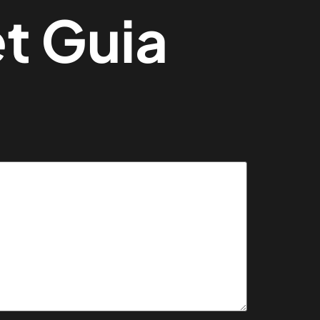
t Guia